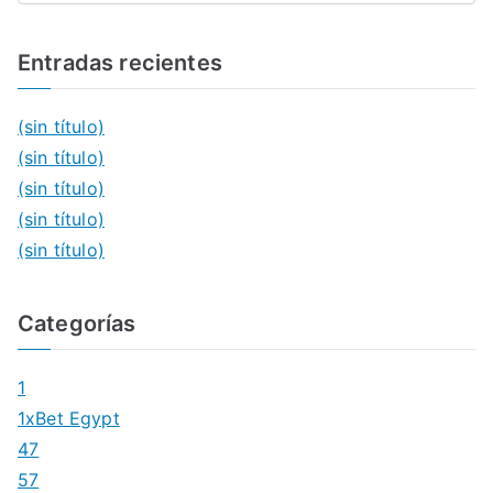
u
s
Entradas recientes
c
a
(sin título)
r
(sin título)
:
(sin título)
(sin título)
(sin título)
Categorías
1
1xBet Egypt
47
57