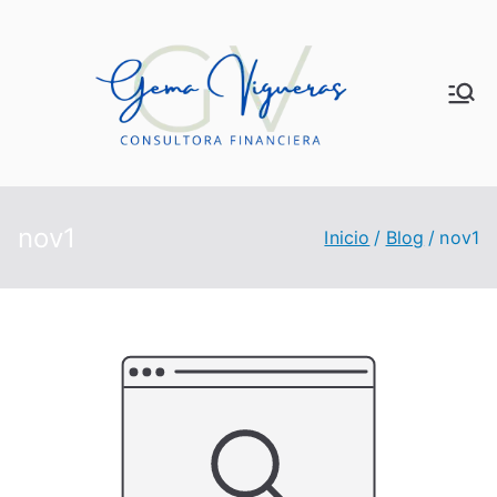
Saltar
al
contenido
G
Para
aquell
e
os que
busca
m
nov1
n
Inicio
Blog
nov1
mejor
a
ar su
salud
Vi
financi
era
gu
er