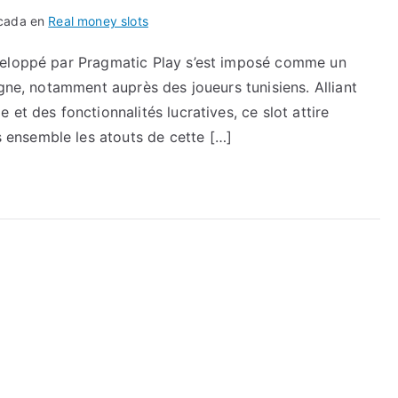
icada en
Real money slots
veloppé par Pragmatic Play s’est imposé comme un
igne, notamment auprès des joueurs tunisiens. Alliant
et des fonctionnalités lucratives, ce slot attire
ensemble les atouts de cette […]