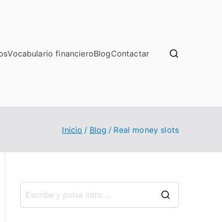
os
Vocabulario financiero
Blog
Contactar
ud financiera
Inicio
Blog
Real money slots
B
u