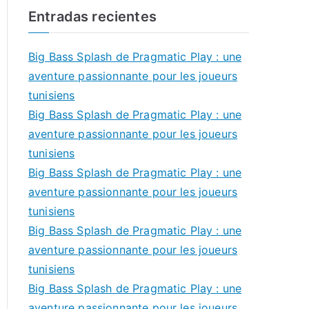
s
Entradas recientes
c
a
Big Bass Splash de Pragmatic Play : une
r
aventure passionnante pour les joueurs
:
tunisiens
Big Bass Splash de Pragmatic Play : une
aventure passionnante pour les joueurs
tunisiens
Big Bass Splash de Pragmatic Play : une
aventure passionnante pour les joueurs
tunisiens
Big Bass Splash de Pragmatic Play : une
aventure passionnante pour les joueurs
tunisiens
Big Bass Splash de Pragmatic Play : une
aventure passionnante pour les joueurs